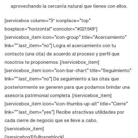
aprovechando la cercanía natural que tienes con ellos.
[servicebox column=”3″ iconplace=”top”
boxplace=”horizontal” iconcolor=”#021549″]
[servicebox_item icon=”icon-group” title=”Acercamiento”
link=”” last_item=”no”] Logra el acercamiento con tu
contacto (una cita) de acuerdo al proceso y perfil que
nosotros te proponemos. [/servicebox_item]
[servicebox_item icon=”icon-bar-chart” title=”Seguimiento”
link=”” last_item=”no”] Da seguimiento a las citas que
posteriormente se generen para que podamos brindar una
asesoría patrimonial completa. [/servicebox_item]
[servicebox_item icon=”icon-thumbs-up-alt” title=”Cierre”
link=”” last_item=”yes”] Recibe atractivas utilidades por
cada cierre de negocio que se lleve a cabo.
[/servicebox_item]
[/servicebox][/fullpageblock]