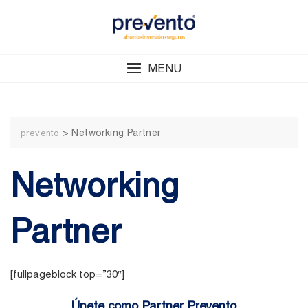
Skip
to
content
MENU
>
Networking Partner
prevento
Networking
Partner
[fullpageblock top=”30″]
Únete como
Partner Prevento