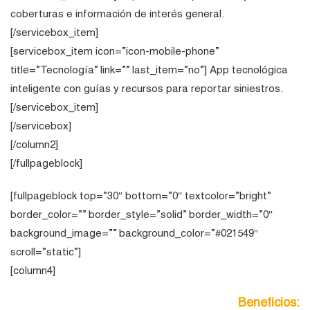
coberturas e información de interés general.
[/servicebox_item]
[servicebox_item icon=”icon-mobile-phone”
title=”Tecnología” link=”” last_item=”no”] App tecnológica
inteligente con guías y recursos para reportar siniestros.
[/servicebox_item]
[/servicebox]
[/column2]
[/fullpageblock]
[fullpageblock top=”30″ bottom=”0″ textcolor=”bright”
border_color=”” border_style=”solid” border_width=”0″
background_image=”” background_color=”#021549″
scroll=”static”]
[column4]
Beneficios: