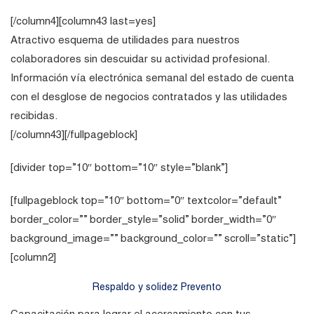
[/column4][column43 last=yes]
Atractivo esquema de utilidades para nuestros
colaboradores sin descuidar su actividad profesional.
Información vía electrónica semanal del estado de cuenta
con el desglose de negocios contratados y las utilidades
recibidas.
[/column43][/fullpageblock]
[divider top=”10″ bottom=”10″ style=”blank”]
[fullpageblock top=”10″ bottom=”0″ textcolor=”default”
border_color=”” border_style=”solid” border_width=”0″
background_image=”” background_color=”” scroll=”static”]
[column2]
Respaldo y solidez Prevento
Capacitación para lograr el acercamiento con tus