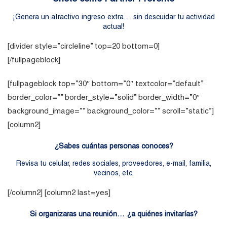
¡Genera un atractivo ingreso extra… sin descuidar tu actividad
actual!
[divider style=”circleline” top=20 bottom=0]
[/fullpageblock]
[fullpageblock top=”30″ bottom=”0″ textcolor=”default”
border_color=”” border_style=”solid” border_width=”0″
background_image=”” background_color=”” scroll=”static”]
[column2]
¿Sabes cuántas personas conoces?
Revisa tu celular, redes sociales, proveedores, e-mail, familia,
vecinos, etc.
[/column2] [column2 last=yes]
Si organizaras una reunión… ¿a quiénes invitarías?