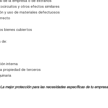
al de la empresa o de extraños
tocircuitos y otros efectos similares
ión y uso de materiales defectuosos
rrecto
os bienes cubiertos
s de:
ión interna
la propiedad de terceros
uinaria
¡La mejor protección para las necesidades específicas de tu empresa