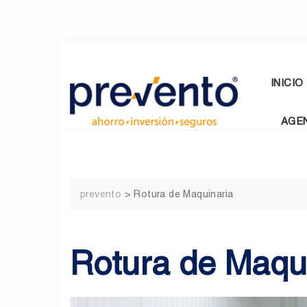
Skip
to
content
INICIO
AGE
prevento
>
Rotura de Maquinaria
Rotura de Maqu