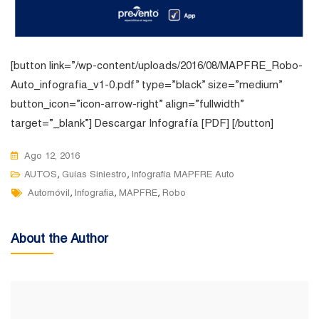
[button link=”/wp-content/uploads/2016/08/MAPFRE_Robo-
Auto_infografia_v1-0.pdf” type=”black” size=”medium”
button_icon=”icon-arrow-right” align=”fullwidth”
target=”_blank”] Descargar Infografía [PDF] [/button]
Ago 12, 2016
,
,
AUTOS
Guías Siniestro
Infografía MAPFRE Auto
Tags
,
,
,
Automóvil
Infografia
MAPFRE
Robo
About the Author