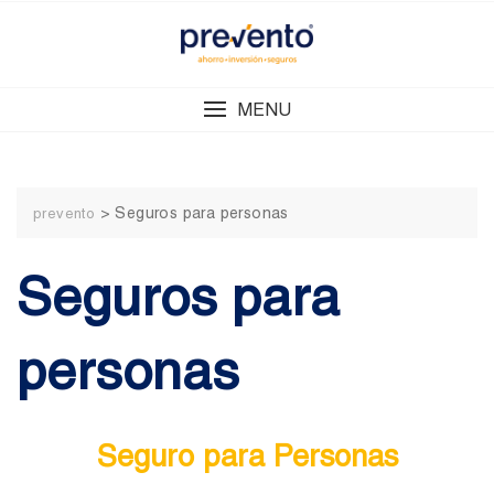
Skip
to
content
MENU
>
Seguros para personas
prevento
Seguros para
personas
Seguro para Personas