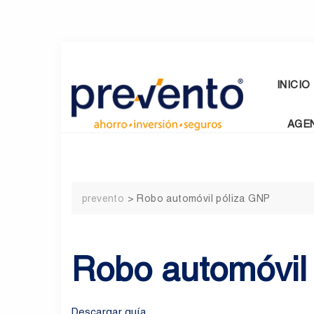
Skip
to
content
INICIO
AGE
prevento
>
Robo automóvil póliza GNP
Robo automóvil
Descargar guía