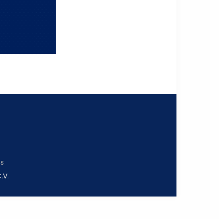
es
.V.