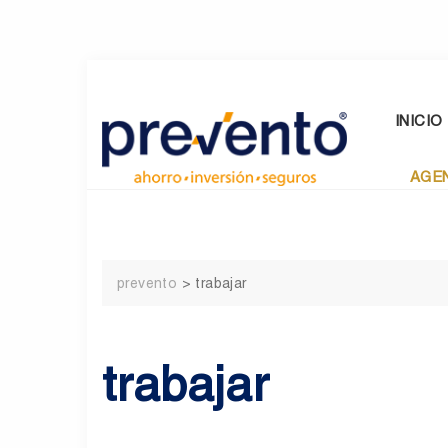
Skip
to
content
INICIO
AGE
prevento
>
trabajar
trabajar