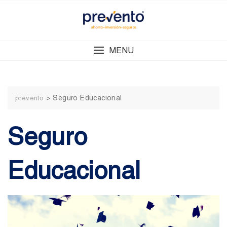
Skip
to
content
MENU
>
Seguro Educacional
prevento
Seguro
Educacional