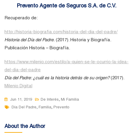
Prevento Agente de Seguros S.A. de C.V.
Recuperado de:
http://historia-biografia.com/historia-del-dia-del-padre/
Historia del Día del Padre.
(2017). Historia y Biografía.
Publicación Historia – Biografía.
https://www.milenio.com/estilo/a-quien-se-le-ocurrio-la-idea-
del-dia-del-padre
Día del Padre: ¿cuál es la historia detrás de su origen?
(2017).
Milenio Digital
,
Jun 11, 2019
De Interés
Mi Familia
Tags
,
,
Día Del Padre
Familia
Prevento
About the Author