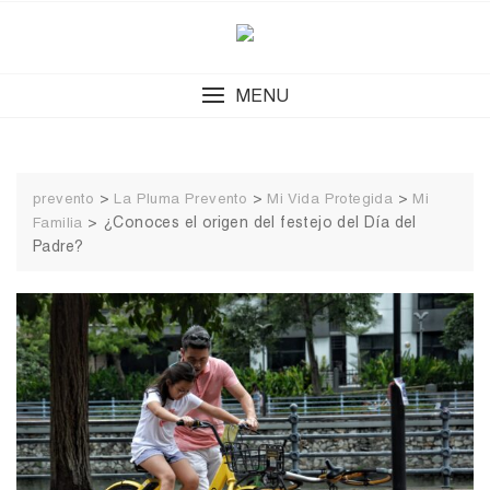
Skip
to
content
MENU
>
>
>
prevento
La Pluma Prevento
Mi Vida Protegida
Mi
>
¿Conoces el origen del festejo del Día del
Familia
Padre?