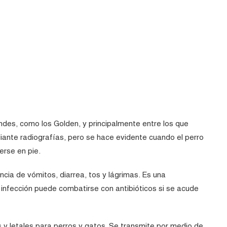
es, como los Golden, y principalmente entre los que
ante radiografías, pero se hace evidente cuando el perro
erse en pie.
encia de vómitos, diarrea, tos y lágrimas. Es una
infección puede combatirse con antibióticos si se acude
y letales para perros y gatos. Se transmite por medio de