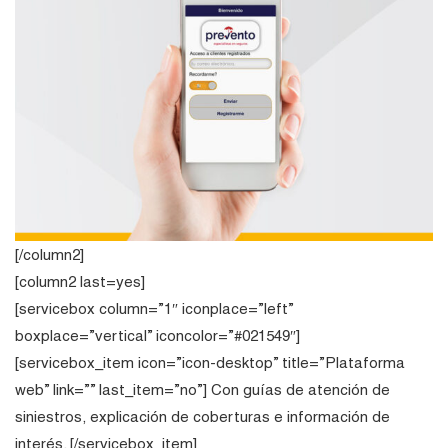
[/column2]
[column2 last=yes]
[servicebox column=”1″ iconplace=”left”
boxplace=”vertical” iconcolor=”#021549″]
[servicebox_item icon=”icon-desktop” title=”Plataforma
web” link=”” last_item=”no”] Con guías de atención de
siniestros, explicación de coberturas e información de
interés. [/servicebox_item]