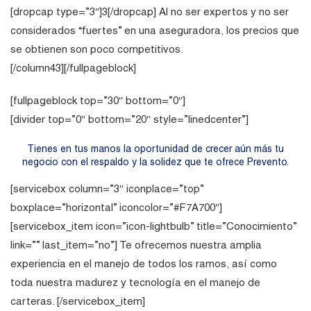
[dropcap type=”3″]3[/dropcap] Al no ser expertos y no ser
considerados “fuertes” en una aseguradora, los precios que
se obtienen son poco competitivos.
[/column43][/fullpageblock]
[fullpageblock top=”30″ bottom=”0″]
[divider top=”0″ bottom=”20″ style=”linedcenter”]
Tienes en tus manos la oportunidad de crecer aún más tu
negocio con el respaldo y la solidez que te ofrece Prevento.
[servicebox column=”3″ iconplace=”top”
boxplace=”horizontal” iconcolor=”#F7A700″]
[servicebox_item icon=”icon-lightbulb” title=”Conocimiento”
link=”” last_item=”no”] Te ofrecemos nuestra amplia
experiencia en el manejo de todos los ramos, así como
toda nuestra madurez y tecnología en el manejo de
carteras. [/servicebox_item]