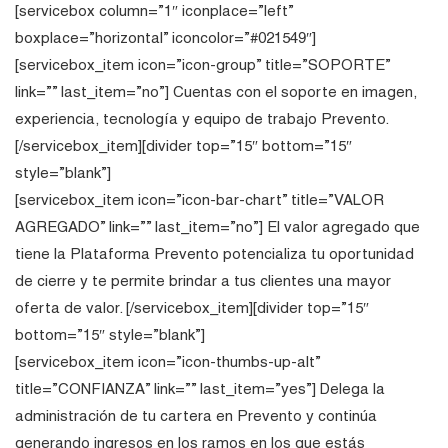
[servicebox column=”1″ iconplace=”left”
boxplace=”horizontal” iconcolor=”#021549″]
[servicebox_item icon=”icon-group” title=”SOPORTE”
link=”” last_item=”no”] Cuentas con el soporte en imagen,
experiencia, tecnología y equipo de trabajo Prevento.
[/servicebox_item][divider top=”15″ bottom=”15″
style=”blank”]
[servicebox_item icon=”icon-bar-chart” title=”VALOR
AGREGADO” link=”” last_item=”no”] El valor agregado que
tiene la Plataforma Prevento potencializa tu oportunidad
de cierre y te permite brindar a tus clientes una mayor
oferta de valor. [/servicebox_item][divider top=”15″
bottom=”15″ style=”blank”]
[servicebox_item icon=”icon-thumbs-up-alt”
title=”CONFIANZA” link=”” last_item=”yes”] Delega la
administración de tu cartera en Prevento y continúa
generando ingresos en los ramos en los que estás