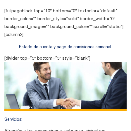
[fullpageblock top=”10″ bottom=”0″ textcolor=”default”
border_color=”” border_style=”solid” border_width=”0″
background_image=”” background_color=”” scroll=”static”]
[column2]
Estado de cuenta y pago de comisiones semanal.
[divider top=”5″ bottom=”5″ style=”blank”]
Servicios:
Atención a tus renovaciones, cobranza, siniestros,