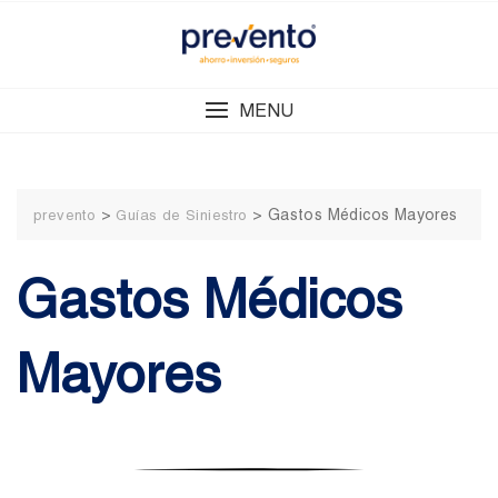
Skip
to
content
MENU
>
>
Gastos Médicos Mayores
prevento
Guías de Siniestro
Gastos Médicos
Mayores