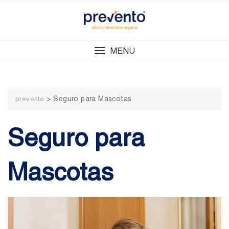
Skip
to
content
MENU
>
Seguro para Mascotas
prevento
Seguro para
Mascotas