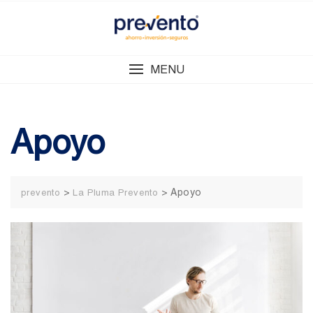
Skip
to
content
MENU
Apoyo
>
>
Apoyo
prevento
La Pluma Prevento