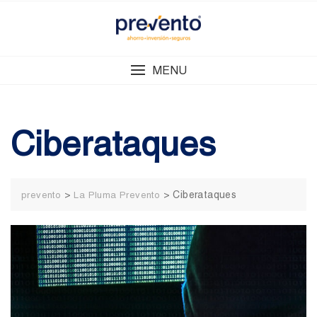
Skip
to
content
MENU
Ciberataques
>
>
Ciberataques
prevento
La Pluma Prevento