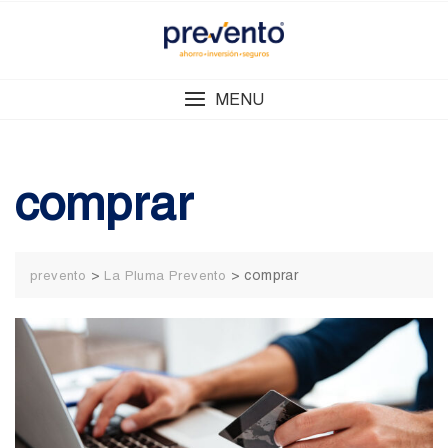
Skip
to
content
MENU
comprar
>
>
comprar
prevento
La Pluma Prevento