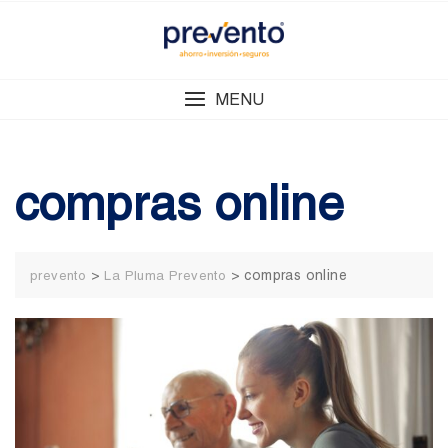
Skip
to
content
MENU
compras online
>
>
compras online
prevento
La Pluma Prevento