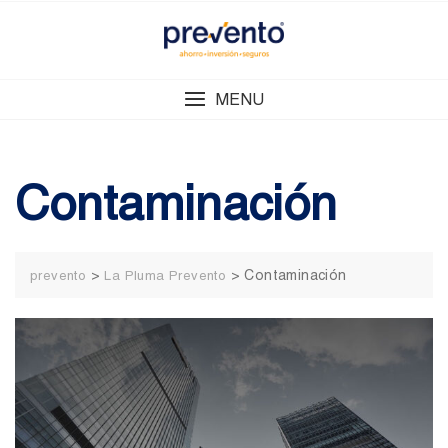
Skip
to
content
MENU
Contaminación
>
>
Contaminación
prevento
La Pluma Prevento