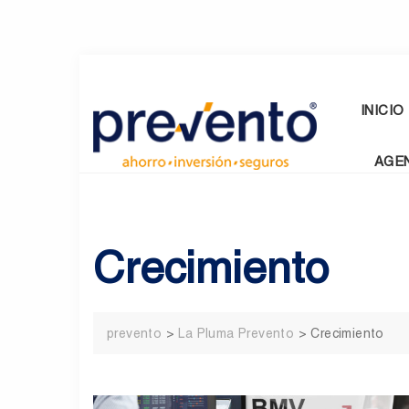
Skip
to
content
INICIO
AGE
Crecimiento
prevento
>
La Pluma Prevento
>
Crecimiento