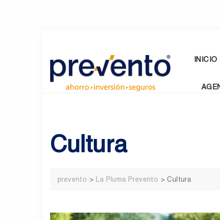
Skip
to
content
INICIO
AGE
Cultura
prevento
>
La Pluma Prevento
>
Cultura