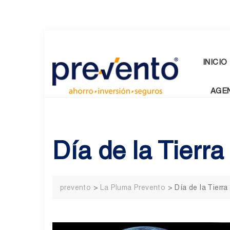
Skip
to
content
INICIO
AGE
Día de la Tierra
prevento
>
La Pluma Prevento
>
Día de la Tierra