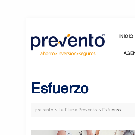
Skip
to
content
INICIO
AGE
Esfuerzo
prevento
>
La Pluma Prevento
>
Esfuerzo