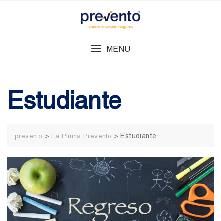
Skip
to
content
MENU
Estudiante
>
>
Estudiante
prevento
La Pluma Prevento