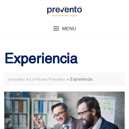
Skip
to
content
MENU
Experiencia
>
>
Experiencia
prevento
La Pluma Prevento