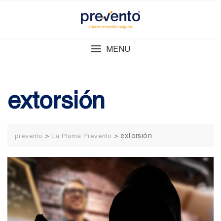
Skip
to
content
MENU
extorsión
>
>
extorsión
prevento
La Pluma Prevento