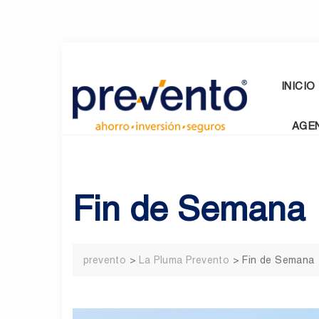
Skip
to
content
INICIO
AGE
Fin de Semana
prevento
>
La Pluma Prevento
>
Fin de Semana