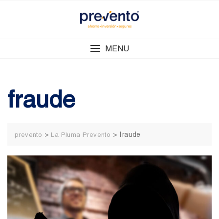
Skip
to
content
MENU
fraude
>
>
fraude
prevento
La Pluma Prevento