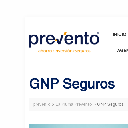
Skip
to
content
INICIO
AGE
GNP Seguros
prevento
>
La Pluma Prevento
>
GNP Seguros