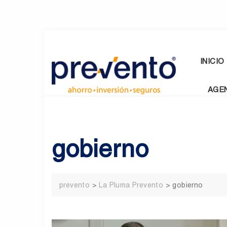
Skip
to
content
INICIO
AGE
gobierno
prevento
>
La Pluma Prevento
>
gobierno