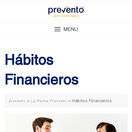
Skip
to
content
MENU
Hábitos
Financieros
>
>
Hábitos Financieros
prevento
La Pluma Prevento