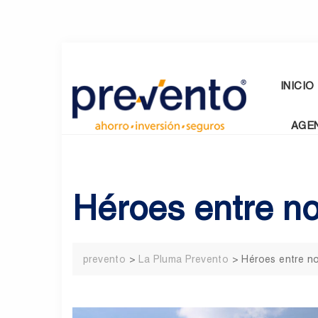
Skip
to
content
INICIO
AGE
Héroes entre n
prevento
>
La Pluma Prevento
>
Héroes entre n