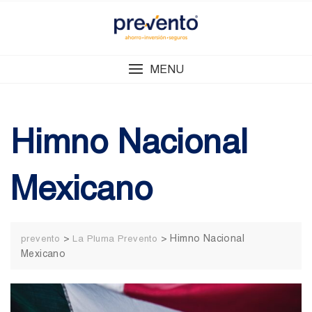
Skip
to
content
MENU
Himno Nacional
Mexicano
>
>
Himno Nacional
prevento
La Pluma Prevento
Mexicano