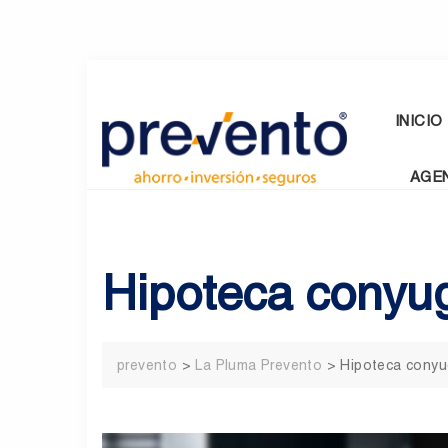
Skip
to
content
INICIO
AGE
Hipoteca conyu
prevento
>
La Pluma Prevento
>
Hipoteca conyu