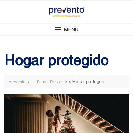
Skip
to
content
MENU
Hogar protegido
>
>
Hogar protegido
prevento
La Pluma Prevento