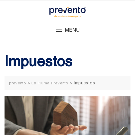
Skip
to
content
MENU
Impuestos
>
>
Impuestos
prevento
La Pluma Prevento