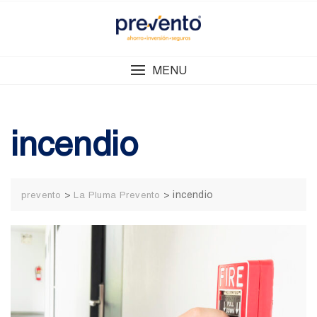
Skip
to
content
MENU
incendio
>
>
incendio
prevento
La Pluma Prevento