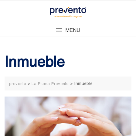
Skip
to
content
MENU
Inmueble
>
>
Inmueble
prevento
La Pluma Prevento