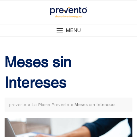
Skip
to
content
MENU
Meses sin
Intereses
>
>
Meses sin Intereses
prevento
La Pluma Prevento