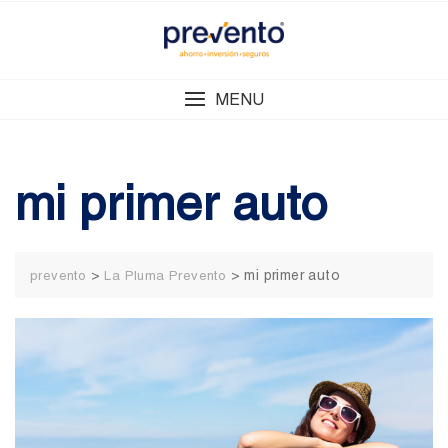
Skip
to
content
MENU
mi primer auto
>
>
mi primer auto
prevento
La Pluma Prevento