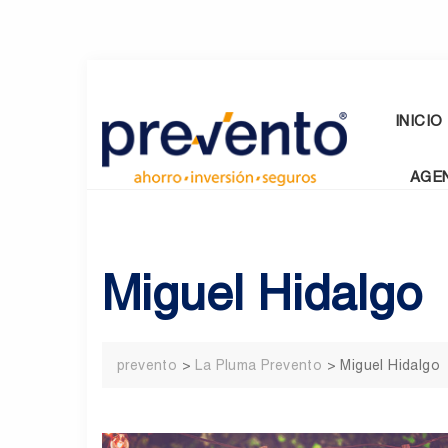
Skip
to
content
INICIO
AGE
Miguel Hidalgo
prevento
>
La Pluma Prevento
>
Miguel Hidalgo