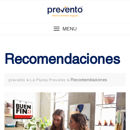
Skip
to
content
MENU
Recomendaciones
>
>
Recomendaciones
prevento
La Pluma Prevento