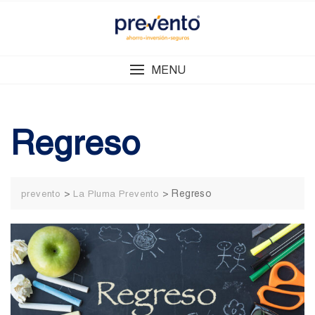
Skip
to
content
MENU
Regreso
>
>
Regreso
prevento
La Pluma Prevento