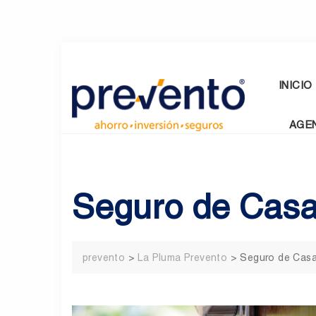
Skip
to
content
INICIO
AGE
Seguro de Casa
prevento
>
La Pluma Prevento
>
Seguro de Casa