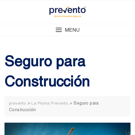
Skip
to
content
MENU
Seguro para
Construcción
>
>
Seguro para
prevento
La Pluma Prevento
Construcción