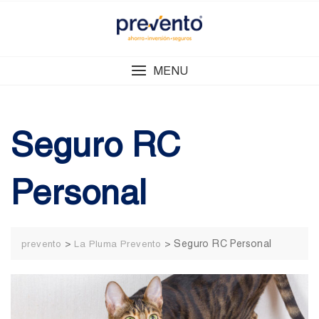
Skip
to
content
MENU
Seguro RC
Personal
>
>
Seguro RC Personal
prevento
La Pluma Prevento