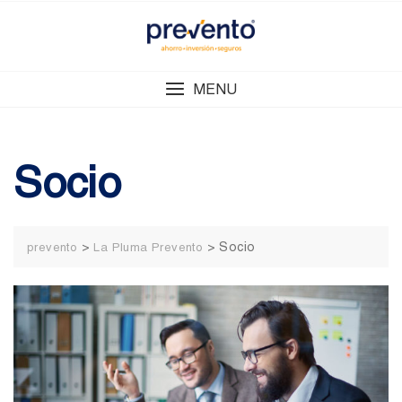
Skip
to
content
MENU
Socio
>
>
Socio
prevento
La Pluma Prevento