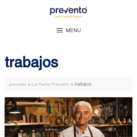
Skip
to
content
MENU
trabajos
>
>
trabajos
prevento
La Pluma Prevento