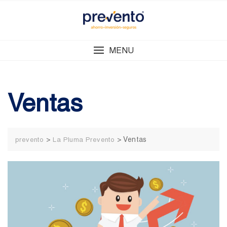
Skip
to
content
MENU
Ventas
>
>
Ventas
prevento
La Pluma Prevento