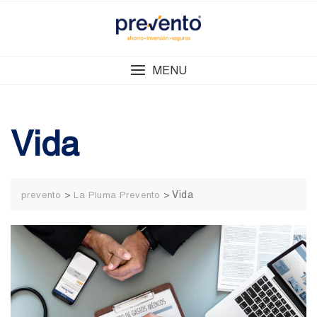
Skip
to
content
MENU
Vida
>
>
Vida
prevento
La Pluma Prevento