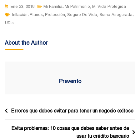
,
,
Ene 23, 2018
Mi Familia
Mi Patrimonio
Mi Vida Protegida
Tags
,
,
,
,
,
Inflación
Planes
Protección
Seguro De Vida
Suma Asegurada
UDIs
About the Author
Prevento
Navegación
Errores que debes evitar para tener un negocio exitoso
de
Evita problemas: 10 cosas que debes saber antes de
entradas
usar tu crédito bancario