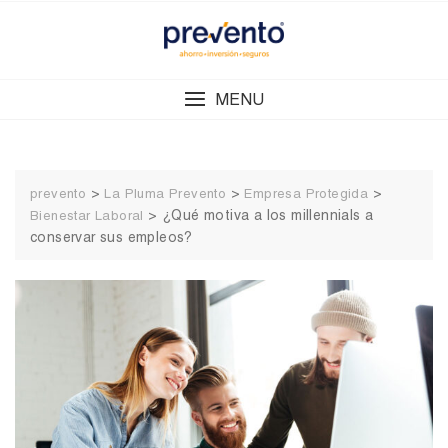
Skip
to
content
MENU
>
>
>
prevento
La Pluma Prevento
Empresa Protegida
>
¿Qué motiva a los millennials a
Bienestar Laboral
conservar sus empleos?