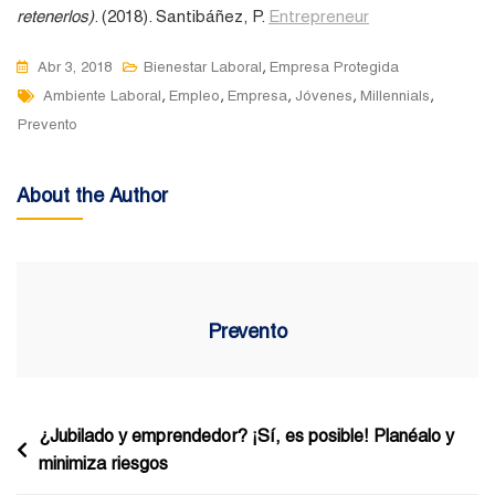
retenerlos)
. (2018). Santibáñez, P.
Entrepreneur
,
Abr 3, 2018
Bienestar Laboral
Empresa Protegida
Tags
,
,
,
,
,
Ambiente Laboral
Empleo
Empresa
Jóvenes
Millennials
Prevento
About the Author
Prevento
Navegación
¿Jubilado y emprendedor? ¡Sí, es posible! Planéalo y
minimiza riesgos
de